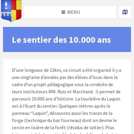
Skip
Skip
Skip
Skip
to
to
to
to
MENU
content
left
right
footer
sidebar
sidebar
Le sentier des 10.000 ans
D’une longueur de 13km, ce circuit a été organisé il y a
une vingtaine d’années par des élèves d’Issac dans le
cadre d’un projet pédagogique sous la conduite de
leurs instituteurs MM. Ruiz et Marchand. Il permet de
parcourir 10.000 ans d’histoire. La tourbière du Laquin
est à l’écart du sentier. Quelques mètres après le
panneau “Laquin”, découvrez aussi les traces de la
forge (technique du bas fourneau) dont on devine le
cercle en lisière de la forêt (résidus de laitier). Plus