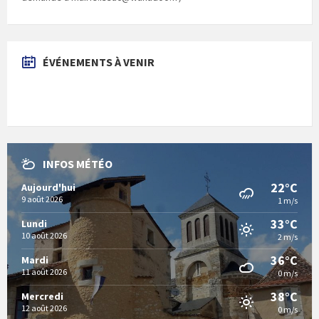
ÉVÉNEMENTS À VENIR
INFOS MÉTÉO
22°C
Aujourd'hui
9 août 2026
1 m/s
33°C
Lundi
10 août 2026
2 m/s
36°C
Mardi
11 août 2026
0 m/s
38°C
Mercredi
12 août 2026
0 m/s