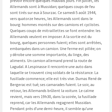
prévoir encore quelques mauvais jours. Fin juillet, les
Allemands sont à Mussidan; quelques coups de feu
sont tirés sur eux à Sourzac. Ce samedi 5 août 1944,
vers quatorze heures, les Allemands sont dans le
bourg: hommes montés sur des camions et cyclistes.
Quelques coups de mitraillettes se font entendre: les
Allemands veulent en imposer. A la sortie est du
bourg, quelques personnes fuient; elles sont arrêtées,
embarquées dans un camion. Une ferme est pillée; on
y dérobe une somme importante, du linge, des
aliments. Un camion allemand prend la route de
Lagudal. A Lespinasse il rencontre une auto dans
laquelle se trouvent cinq soldats de la résistance. La
fusillade commence; elle est très vive. Dumas René de
Bergerac est tué; ses camarades fuient. Le soir, au
retour, les Allemands brûlent la voiture. Le calme
revient, mais vers 19h30, dans la soirée, la fusillade
reprend, car les Allemands regagnent Mussidan.
Pendant près d’une demi-heure, il semble qu’une