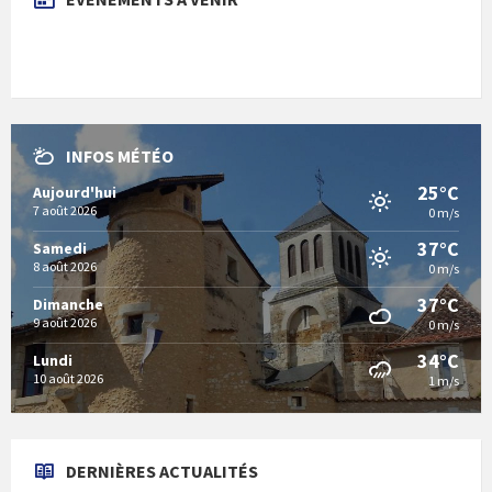
INFOS MÉTÉO
25°C
Aujourd'hui
7 août 2026
0 m/s
37°C
Samedi
8 août 2026
0 m/s
37°C
Dimanche
9 août 2026
0 m/s
34°C
Lundi
10 août 2026
1 m/s
DERNIÈRES ACTUALITÉS