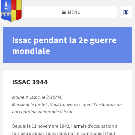
Skip
Skip
Skip
Skip
to
to
to
to
MENU
content
left
right
footer
sidebar
sidebar
Issac pendant la 2e guerre
mondiale
ISSAC 1944
Mairie d’ lssac, le 2/10/44,
Monsieur le préfet , Vous trouverez ci-joint l’historique de
l’occupation allemande à lssac.
Depuis le 11 novembre 1942, l’armée d’occupation a
fait peu d’apparitions dans notre commune. Il faut