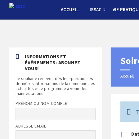
Skip
Skip
Skip
to
to
to
ACCUEIL
ISSAC
VIE PRATIQU
content
left
footer
sidebar
INFORMATIONS ET
Soir
ÉVÉNEMENTS : ABONNEZ-
VOUS!
Accueil
/
Je souhaite recevoir dès leur parution les
dernières informations de la commune, les
actualités et le programme à venir des
manifestations
PRÉNOM OU NOM COMPLET
T
ADRESSE EMAIL
Da