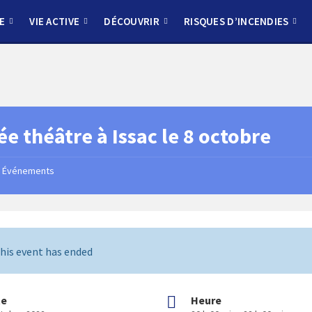
E
VIE ACTIVE
DÉCOUVRIR
RISQUES D’INCENDIES
ée théâtre à Issac le 8 octobre
Événements
his event has ended
te
Heure