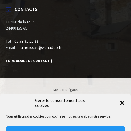
CONTACTS
11 rue de la tour
24400 ISSAC
Tel. :
05 53 81 11 22
Email :
mairie.issac@wanadoo.fr
FORMULAIRE DE CONTACT ❯
Mentions légales
Politique de confidentialité
Gérer le consentement aux
cookies
Accessibilité
Plan du site
Nous utilisons des cookies pour optimiser notre site web et notre service.
Accès Utilisateur