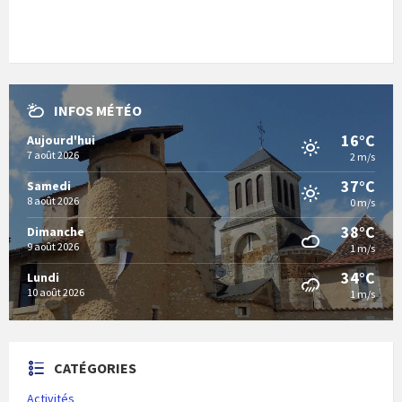
INFOS MÉTÉO
16°C
Aujourd'hui
7 août 2026
2 m/s
37°C
Samedi
8 août 2026
0 m/s
38°C
Dimanche
9 août 2026
1 m/s
34°C
Lundi
10 août 2026
1 m/s
CATÉGORIES
Activités