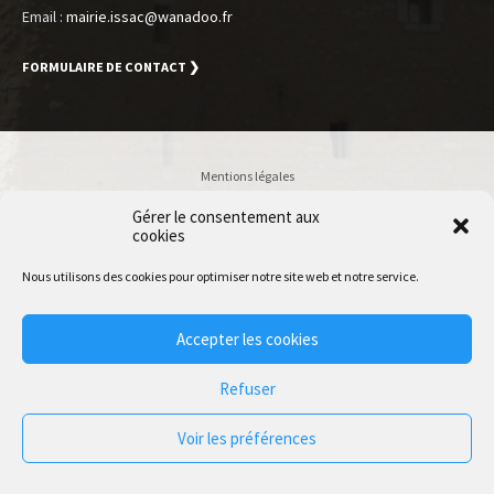
Email :
mairie.issac@wanadoo.fr
FORMULAIRE DE CONTACT ❯
Mentions légales
Politique de confidentialité
Gérer le consentement aux
cookies
Accessibilité
Plan du site
Nous utilisons des cookies pour optimiser notre site web et notre service.
Accès Utilisateur
Accepter les cookies
© 2020 Issac | Accessibilité conforme RGAA 4.0 | Normes W3C HTML
Refuser
Voir les préférences