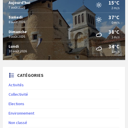
15°C
Aujourd'hui
7 août 2026
2 m/s
37°C
Samedi
8 août 2026
0 m/s
38°C
Dimanche
9 août 2026
1 m/s
34°C
Lundi
10 août 2026
1 m/s
CATÉGORIES
Activités
Collectivité
Elections
Environnement
Non classé