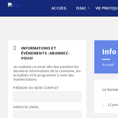
Skip
Skip
Skip
Skip
to
to
to
to
ACCUEIL
ISSAC
VIE PRATIQU
content
left
right
footer
sidebar
sidebar
INFORMATIONS ET
Info
ÉVÉNEMENTS : ABONNEZ-
VOUS!
Accueil
/
Je souhaite recevoir dès leur parution les
dernières informations de la commune, les
actualités et le programme à venir des
manifestations
PRÉNOM OU NOM COMPLET
Le burea
12 jan
ADRESSE EMAIL