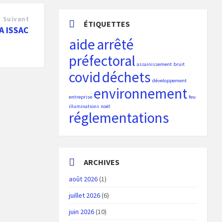
Suivant
ÉTIQUETTES
A ISSAC
aide
arrêté
préfectoral
assainissement
bruit
covid
déchets
développement
environnement
entreprise
feu
illuminations
noël
réglementations
ARCHIVES
août 2026
(1)
juillet 2026
(6)
juin 2026
(10)