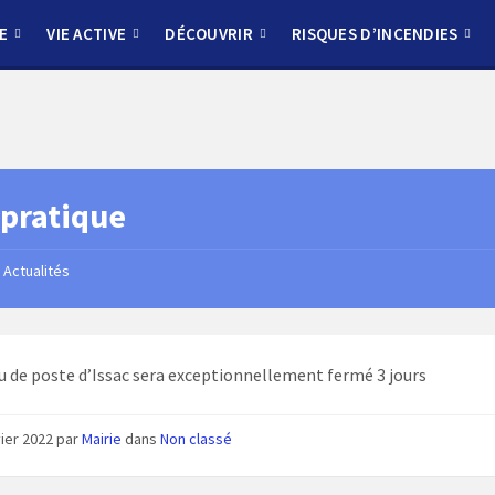
E
VIE ACTIVE
DÉCOUVRIR
RISQUES D’INCENDIES
 pratique
Actualités
u de poste d’Issac sera exceptionnellement fermé 3 jours
vier 2022
par
Mairie
dans
Non classé