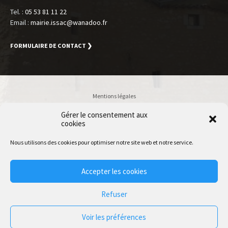
Tel. :
05 53 81 11 22
Email :
mairie.issac@wanadoo.fr
FORMULAIRE DE CONTACT ❯
Mentions légales
Politique de confidentialité
Gérer le consentement aux
Accessibilité
cookies
Plan du site
Nous utilisons des cookies pour optimiser notre site web et notre service.
Accès Utilisateur
Accepter les cookies
© 2020 Issac | Accessibilité conforme RGAA 4.0 | Normes W3C HTML
Refuser
Voir les préférences