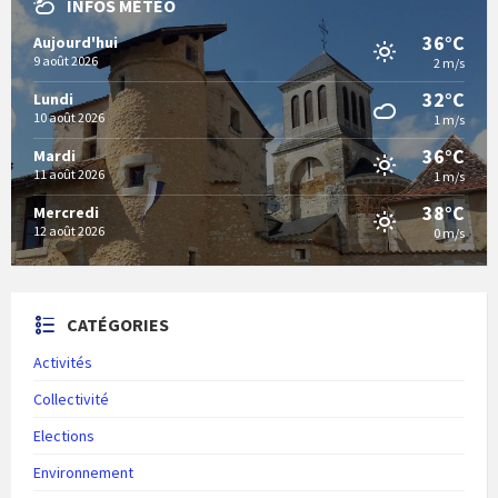
INFOS MÉTÉO
36°C
Aujourd'hui
9 août 2026
2 m/s
32°C
Lundi
10 août 2026
1 m/s
36°C
Mardi
11 août 2026
1 m/s
38°C
Mercredi
12 août 2026
0 m/s
CATÉGORIES
Activités
Collectivité
Elections
Environnement