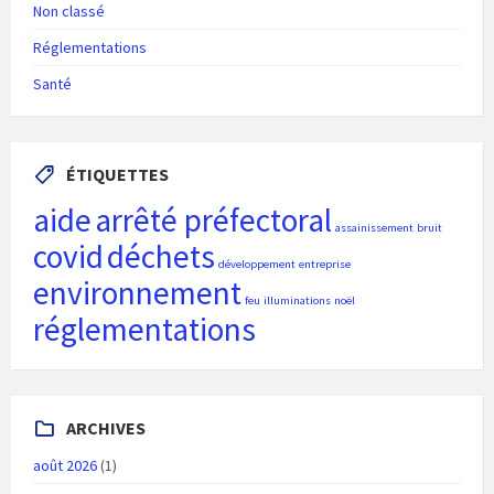
Non classé
Réglementations
Santé
ÉTIQUETTES
aide
arrêté préfectoral
assainissement
bruit
covid
déchets
développement
entreprise
environnement
feu
illuminations
noël
réglementations
ARCHIVES
août 2026
(1)