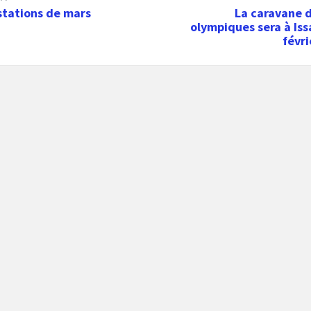
stations de mars
La caravane d
olympiques sera à Iss
févr