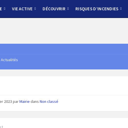
E
VIE ACTIVE
DÉCOUVRIR
RISQUES D’INCENDIES
Actualités
ier 2023
par
Mairie
dans
Non classé
nt