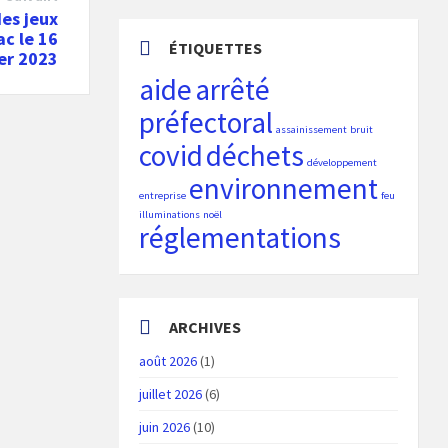
es jeux
ac le 16
ÉTIQUETTES
ier 2023
aide
arrêté
préfectoral
assainissement
bruit
covid
déchets
développement
environnement
entreprise
feu
illuminations
noël
réglementations
ARCHIVES
août 2026
(1)
juillet 2026
(6)
juin 2026
(10)