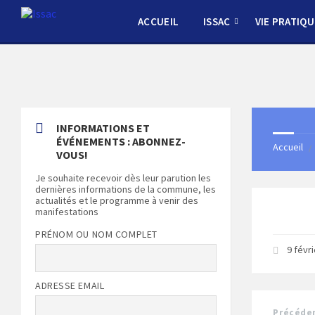
Skip
Skip
Skip
Skip
to
to
to
to
ACCUEIL
ISSAC
VIE PRATIQU
content
left
right
footer
sidebar
sidebar
INFORMATIONS ET
ÉVÉNEMENTS : ABONNEZ-
Accueil
/
VOUS!
Je souhaite recevoir dès leur parution les
dernières informations de la commune, les
actualités et le programme à venir des
manifestations
PRÉNOM OU NOM COMPLET
9 févr
ADRESSE EMAIL
Précéde