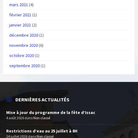
mars 2021
(4)
février 2021
(1)
janvier 2021
(2)
décembre 2020
(1)
novembre 2020
(6)
octobre 2020
(1)
septembre 2020
(1)
DERNIÈRES ACTUALITÉS
Mise à jour du programme de la fête d’Issac
4 août 2026
dans
Non classé
Restrictions d’eau au 25 juillet à 8H
24 juillet 2026
dans
Non classé