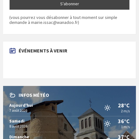
(vous pourrez vous désabonner à tout moment sur simple
demande à mairie.issac@wanadoo.fr)
ÉVÉNEMENTS À VENIR
INFOS MÉTÉO
28°C
Aujourd'hui
7 août 2026
2 m/s
36°C
Samedi
8 août 2026
1 m/s
37°C
Dimanche