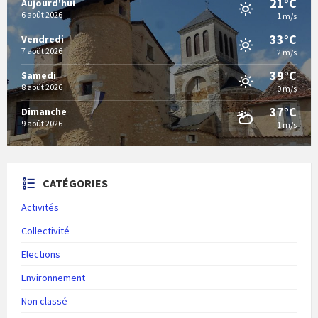
21°C
Aujourd'hui
6 août 2026
1 m/s
33°C
Vendredi
7 août 2026
2 m/s
39°C
Samedi
8 août 2026
0 m/s
37°C
Dimanche
9 août 2026
1 m/s
CATÉGORIES
Activités
Collectivité
Elections
Environnement
Non classé