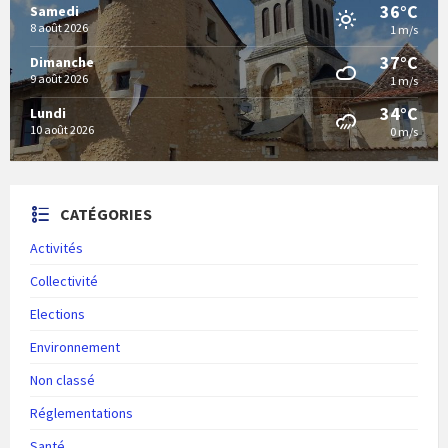
36°C
Samedi
8 août 2026
1 m/s
37°C
Dimanche
9 août 2026
1 m/s
34°C
Lundi
10 août 2026
0 m/s
CATÉGORIES
Activités
Collectivité
Elections
Environnement
Non classé
Réglementations
Santé