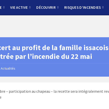
E
VIE ACTIVE
DÉCOUVRIR
RISQUES D’INCENDIES
ert au profit de la famille issacoi
strée par l’incendie du 22 mai
Actualités
ibre – participation au chapeau – la recette sera intégralement re
e