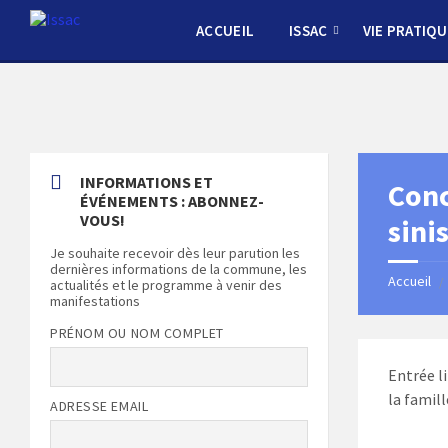
Skip
Skip
Skip
Skip
to
to
to
to
ACCUEIL
ISSAC
VIE PRATIQU
content
left
right
footer
sidebar
sidebar
INFORMATIONS ET
Conc
ÉVÉNEMENTS : ABONNEZ-
VOUS!
sini
Je souhaite recevoir dès leur parution les
dernières informations de la commune, les
Accueil
/
actualités et le programme à venir des
manifestations
PRÉNOM OU NOM COMPLET
Entrée l
la famill
ADRESSE EMAIL