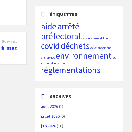
ÉTIQUETTES
aide
arrêté
préfectoral
assainissement
bruit
Suivant
covid
déchets
 à Issac
développement
environnement
entreprise
feu
illuminations
noël
réglementations
ARCHIVES
août 2026
(1)
juillet 2026
(6)
juin 2026
(10)