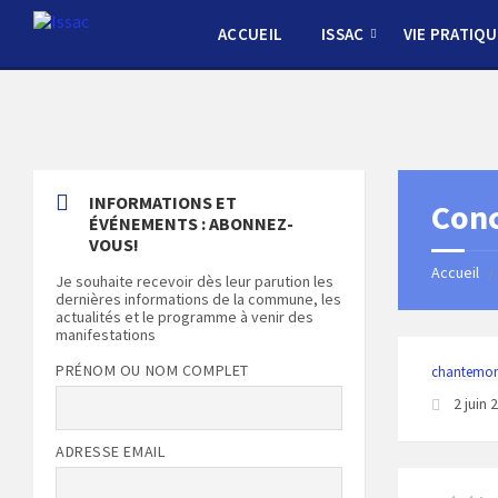
Skip
Skip
Skip
Skip
to
to
to
to
ACCUEIL
ISSAC
VIE PRATIQU
content
left
right
footer
sidebar
sidebar
INFORMATIONS ET
Conc
ÉVÉNEMENTS : ABONNEZ-
VOUS!
Accueil
/
Je souhaite recevoir dès leur parution les
dernières informations de la commune, les
actualités et le programme à venir des
manifestations
PRÉNOM OU NOM COMPLET
chantemo
2 juin
ADRESSE EMAIL