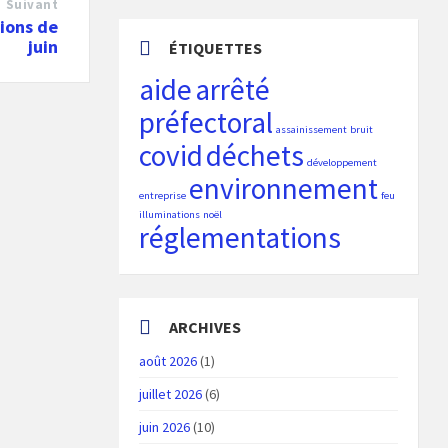
Suivant
ions de
juin
ÉTIQUETTES
aide
arrêté
préfectoral
assainissement
bruit
covid
déchets
développement
environnement
entreprise
feu
illuminations
noël
réglementations
ARCHIVES
août 2026
(1)
juillet 2026
(6)
juin 2026
(10)