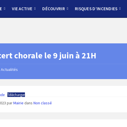
E
VIE ACTIVE
DÉCOUVRIR
RISQUES D’INCENDIES
ert chorale le 9 juin à 21H
Actualités
nde
Télécharger
 2023
par
Mairie
dans
Non classé