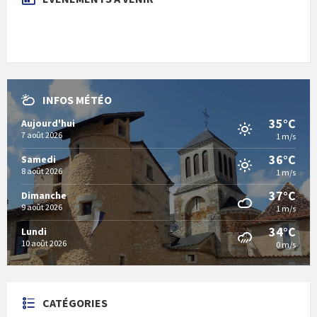
INFOS MÉTÉO
35°C
Aujourd'hui
7 août 2026
1 m/s
36°C
Samedi
8 août 2026
1 m/s
37°C
Dimanche
9 août 2026
1 m/s
34°C
Lundi
10 août 2026
0 m/s
CATÉGORIES