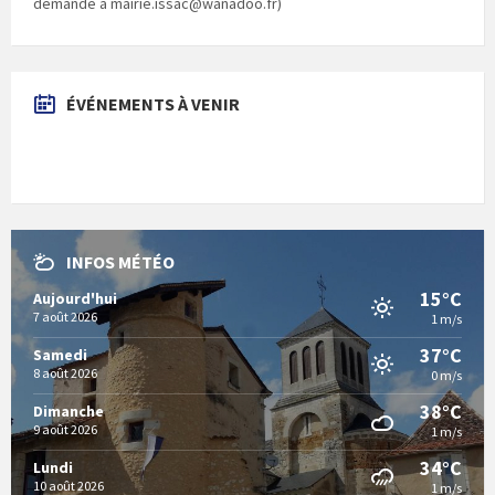
demande à mairie.issac@wanadoo.fr)
ÉVÉNEMENTS À VENIR
INFOS MÉTÉO
15°C
Aujourd'hui
7 août 2026
1 m/s
37°C
Samedi
8 août 2026
0 m/s
38°C
Dimanche
9 août 2026
1 m/s
34°C
Lundi
10 août 2026
1 m/s