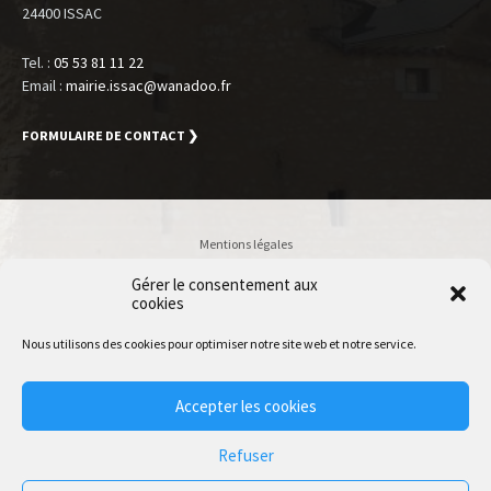
24400 ISSAC
Tel. :
05 53 81 11 22
Email :
mairie.issac@wanadoo.fr
FORMULAIRE DE CONTACT ❯
Mentions légales
Politique de confidentialité
Gérer le consentement aux
cookies
Accessibilité
Plan du site
Nous utilisons des cookies pour optimiser notre site web et notre service.
Accès Utilisateur
Accepter les cookies
© 2020 Issac | Accessibilité conforme RGAA 4.0 | Normes W3C HTML
Refuser