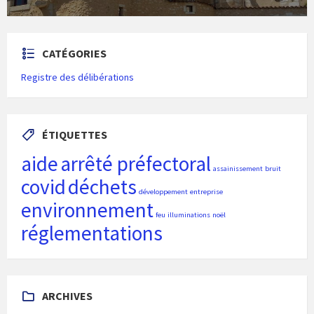
CATÉGORIES
Registre des délibérations
ÉTIQUETTES
aide
arrêté préfectoral
assainissement
bruit
covid
déchets
développement
entreprise
environnement
feu
illuminations
noël
réglementations
ARCHIVES