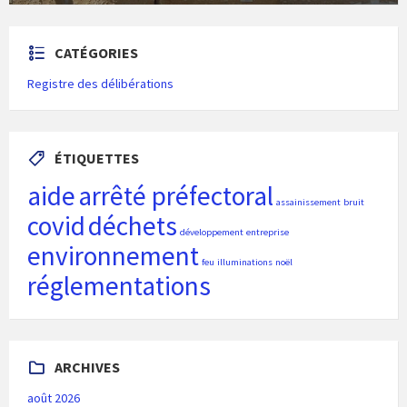
CATÉGORIES
Registre des délibérations
ÉTIQUETTES
aide
arrêté préfectoral
assainissement
bruit
covid
déchets
développement
entreprise
environnement
feu
illuminations
noël
réglementations
ARCHIVES
août 2026