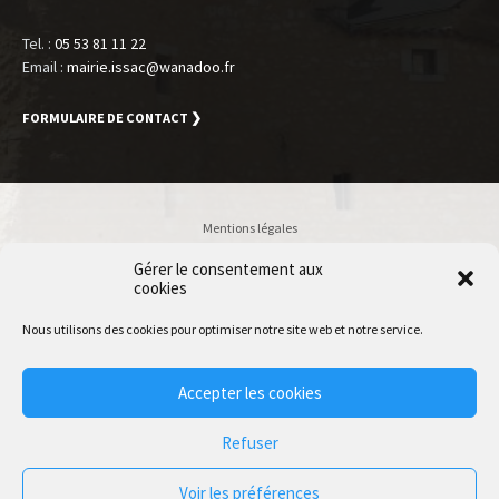
Tel. :
05 53 81 11 22
Email :
mairie.issac@wanadoo.fr
FORMULAIRE DE CONTACT ❯
Mentions légales
Politique de confidentialité
Gérer le consentement aux
cookies
Accessibilité
Plan du site
Nous utilisons des cookies pour optimiser notre site web et notre service.
Accès Utilisateur
Accepter les cookies
© 2020 Issac | Accessibilité conforme RGAA 4.0 | Normes W3C HTML
Refuser
Voir les préférences