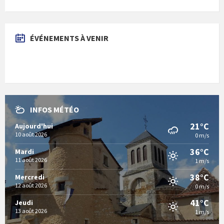
ÉVÉNEMENTS À VENIR
INFOS MÉTÉO
21°C
Aujourd'hui
10 août 2026
0 m/s
36°C
Mardi
11 août 2026
1 m/s
38°C
Mercredi
12 août 2026
0 m/s
41°C
Jeudi
13 août 2026
1 m/s