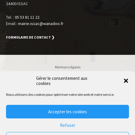
24400 ISSAC
Tel. :
05 53 81 11 22
Email :
mairie.issac@wanadoo.fr
FORMULAIRE DE CONTACT ❯
Mentions légales
Politique de confidentialité
Gérer le consentement aux
cookies
Accessibilité
Plan du site
Nous utilisons des cookies pour optimiser notre site web et notre service.
Accès Utilisateur
Accepter les cookies
© 2020 Issac | Accessibilité conforme RGAA 4.0 | Normes W3C HTML
Refuser