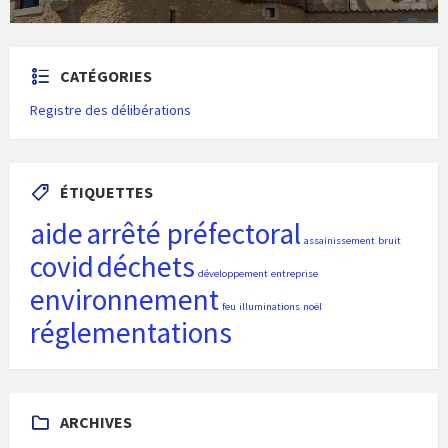
CATÉGORIES
Registre des délibérations
ÉTIQUETTES
aide
arrêté préfectoral
assainissement
bruit
covid
déchets
développement
entreprise
environnement
feu
illuminations
noël
réglementations
ARCHIVES