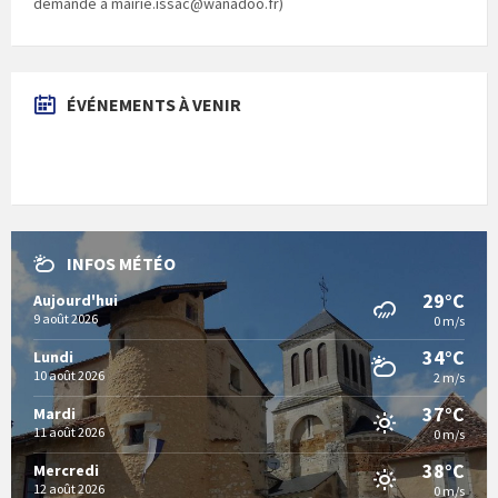
demande à mairie.issac@wanadoo.fr)
ÉVÉNEMENTS À VENIR
INFOS MÉTÉO
29°C
Aujourd'hui
9 août 2026
0 m/s
34°C
Lundi
10 août 2026
2 m/s
37°C
Mardi
11 août 2026
0 m/s
38°C
Mercredi
12 août 2026
0 m/s