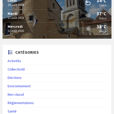
34°C
Lundi
10 août 2026
2 m/s
37°C
Mardi
11 août 2026
0 m/s
38°C
Mercredi
12 août 2026
0 m/s
CATÉGORIES
Activités
Collectivité
Elections
Environnement
Non classé
Réglementations
Santé