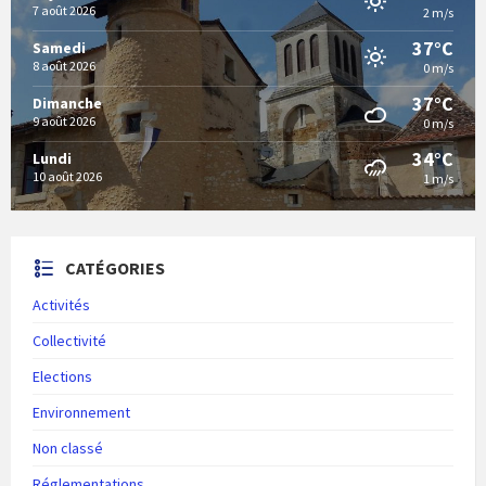
7 août 2026
2 m/s
37°C
Samedi
8 août 2026
0 m/s
37°C
Dimanche
9 août 2026
0 m/s
34°C
Lundi
10 août 2026
1 m/s
CATÉGORIES
Activités
Collectivité
Elections
Environnement
Non classé
Réglementations