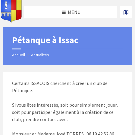
Skip
Skip
Skip
Skip
to
to
to
to
MENU
content
left
right
footer
sidebar
sidebar
Pétanque à Issac
Accueil
Actualités
/
Certains ISSACOIS cherchent à créer un club de
Pétanque.
Si vous êtes intéressés, soit pour simplement jouer,
soit pour participer également à la création de ce
club, prendre contact avec :
Monsieur et Madame José TORRES : 06.19.42.52.86