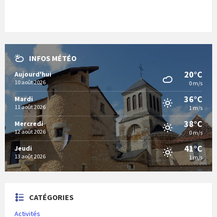
INFOS MÉTÉO
20°C
Aujourd'hui
10 août 2026
0 m/s
36°C
Mardi
11 août 2026
1 m/s
38°C
Mercredi
12 août 2026
0 m/s
41°C
Jeudi
13 août 2026
1 m/s
CATÉGORIES
Activités