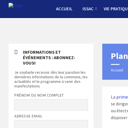
Skip
Skip
Skip
Skip
to
to
to
to
ACCUEIL
ISSAC
VIE PRATIQU
content
left
right
footer
sidebar
sidebar
INFORMATIONS ET
Plan
ÉVÉNEMENTS : ABONNEZ-
VOUS!
Accueil
/
Je souhaite recevoir dès leur parution les
dernières informations de la commune, les
actualités et le programme à venir des
manifestations
PRÉNOM OU NOM COMPLET
La
prime
se dirige
ou électr
ADRESSE EMAIL
disposer 