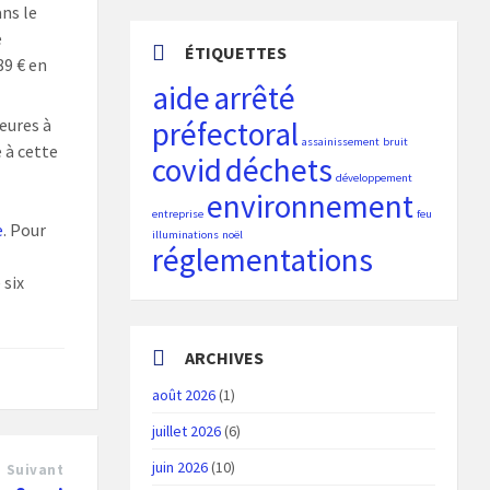
ans le
e
ÉTIQUETTES
89 € en
aide
arrêté
ieures à
préfectoral
assainissement
bruit
 à cette
covid
déchets
développement
environnement
entreprise
feu
e
. Pour
illuminations
noël
réglementations
 six
ARCHIVES
août 2026
(1)
juillet 2026
(6)
juin 2026
(10)
Suivant