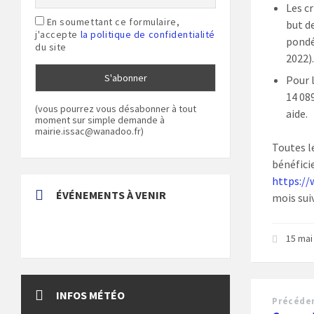
Les cr
En soumettant ce formulaire,
but d
j'accepte
la politique de confidentialité
pondé
du site
2022)
Pour 
14 08
(vous pourrez vous désabonner à tout
aide.
moment sur simple demande à
mairie.issac@wanadoo.fr)
Toutes l
bénéficie
https://
ÉVÉNEMENTS À VENIR
mois sui
15 mai
INFOS MÉTÉO
Précéde