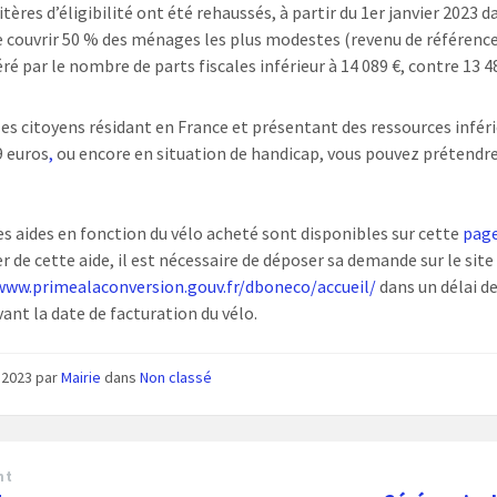
itères d’éligibilité ont été rehaussés, à partir du 1er janvier 2023 d
e couvrir 50 % des ménages les plus modestes (revenu de référenc
ré par le nombre de parts fiscales inférieur à 14 089 €, contre 13 4
.
les citoyens résidant en France et présentant des ressources infér
9 euros
,
ou encore en situation de handicap, vous pouvez prétendre
es aides en fonction du vélo acheté sont disponibles sur cette
pag
r de cette aide, il est nécessaire de déposer sa demande sur le site
www.primealaconversion.gouv.fr/dboneco/accueil/
dans un délai de
vant la date de facturation du vélo.
 2023
par
Mairie
dans
Non classé
nt