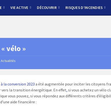
E
VIE ACTIVE
DÉCOUVRIR
RISQUES D’INCENDIES
 « vélo »
Actualités
 à la conversion 2023
a été augmentée pour inciter les citoyens fr
r vers la transition énergétique. En effet
,
si vous achetez un vélo c
ique vous pouvez, si vous répondez aux différents critères d’éligibil
d’une aide financière :