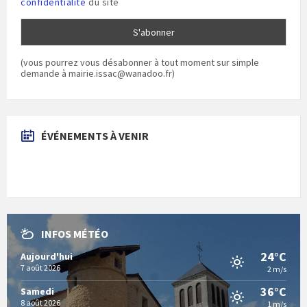
confidentialité
du site
(vous pourrez vous désabonner à tout moment sur simple
demande à mairie.issac@wanadoo.fr)
ÉVÉNEMENTS À VENIR
INFOS MÉTÉO
24°C
Aujourd'hui
7 août 2026
2 m/s
36°C
Samedi
8 août 2026
1 m/s