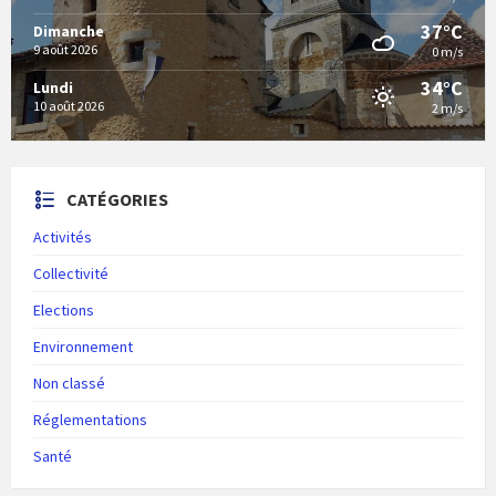
37°C
Dimanche
9 août 2026
0 m/s
34°C
Lundi
10 août 2026
2 m/s
CATÉGORIES
Activités
Collectivité
Elections
Environnement
Non classé
Réglementations
Santé