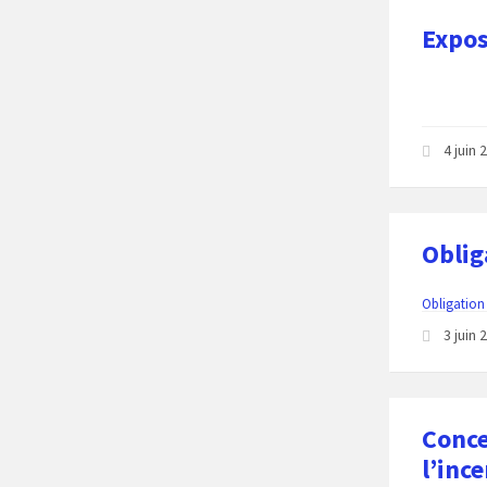
Expos
4 juin
Oblig
Obligation
3 juin
Conce
l’inc