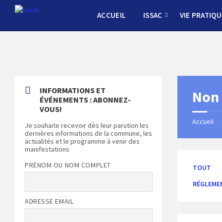
Skip
Skip
Skip
Skip
to
to
to
to
ACCUEIL
ISSAC
VIE PRATIQU
content
left
right
footer
sidebar
sidebar
INFORMATIONS ET
Non 
ÉVÉNEMENTS : ABONNEZ-
VOUS!
Accueil
/
Je souhaite recevoir dès leur parution les
dernières informations de la commune, les
actualités et le programme à venir des
manifestations
PRÉNOM OU NOM COMPLET
TOUT
RÉGLEME
ADRESSE EMAIL