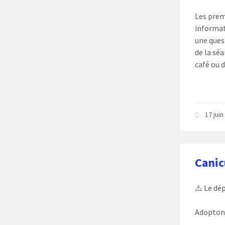
Les prem
informat
une ques
de la sé
café ou 
17 jui
Canic
⚠️ Le dé
Adoptons