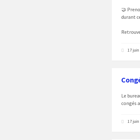
🤝 Preno
durant c
Retrouve
17 jui
Congé
Le burea
congés a
17 jui