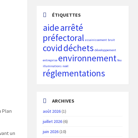
ÉTIQUETTES
aide
arrêté
préfectoral
assainissement
bruit
covid
déchets
développement
environnement
entreprise
feu
illuminations
noël
réglementations
ARCHIVES
u Plan
août 2026
(1)
juillet 2026
(6)
juin 2026
(10)
ivant un