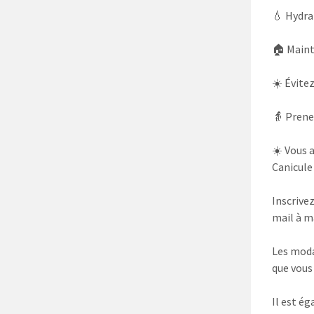
💧 Hydra
🏠 Maint
☀️ Évite
👵 Prene
☀️ Vous a
Canicule
Inscrivez
mail à m
Les moda
que vous
Il est é