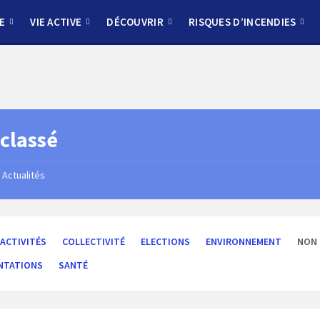
E
VIE ACTIVE
DÉCOUVRIR
RISQUES D’INCENDIES
classé
Actualités
ACTIVITÉS
COLLECTIVITÉ
ELECTIONS
ENVIRONNEMENT
NON 
NTATIONS
SANTÉ