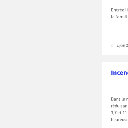
Entrée l
la famill
2 juin
Incen
Dans la n
réduisan
3,7 et 11
heureuse