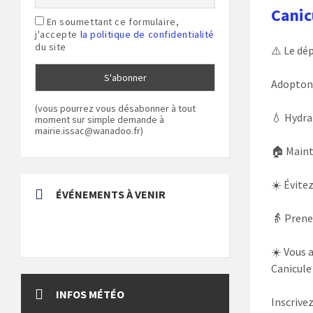
Canic
En soumettant ce formulaire,
j'accepte
la politique de confidentialité
du site
⚠️ Le dé
Adoptons
(vous pourrez vous désabonner à tout
💧 Hydra
moment sur simple demande à
mairie.issac@wanadoo.fr)
🏠 Maint
☀️ Évite
ÉVÉNEMENTS À VENIR
👵 Prene
☀️ Vous a
Canicule
INFOS MÉTÉO
Inscrivez