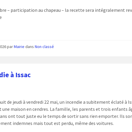
ibre – participation au chapeau – la recette sera intégralement re
e
 2026
par
Mairie
dans
Non classé
die à Issac
uit de jeudi à vendredi 22 mai, un incendie a subitement éclaté à Is
t une maison en cendres. La famille, les parents et trois enfants â
 ans ont tout juste eu le temps de sortir sans rien emporter. Ils so
ment indemnes mais tout est perdu, même des voitures.