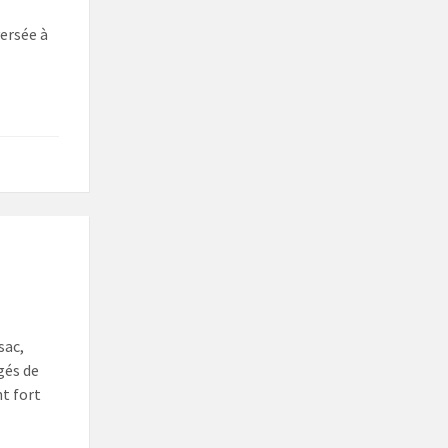
versée à
sac,
gés de
nt fort