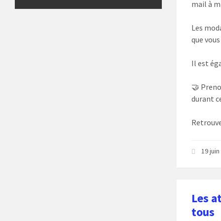
mail à m
Les moda
que vous
Il est é
🤝 Preno
durant c
Retrouve
19 jui
Les a
tous